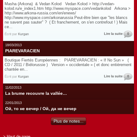
Masha (Arkona) & Vedan Kolod Vedan Kolod > http://vedan-
kolod.ru/e_index1.htm http://www.myspace.com/vedankolod Arkona >
http://www.arkona-russia.com/en/enews/
http://www.myspace.com/arkonarussia Peut-être bien que "les blancs
ne savent pas sauter" ? ( Et franchement, on s'en contrefout ! ) Mais
ce...
Lire la suite
0
Écrit par
Kurgan
18/03/2013
PIAREVARACIEN
Boutique Fiertés Européennes : PIAREVARACIEN : « If No Sun » (
CD / 2011 / Biélorussie ) Version « occidentale » ( et donc entièrement
chantée en...
Lire la suite
0
Écrit par
Kurgan
11/02/2013
La brume recouvre la vallée…
22/01/2013
Ой, то не вечер / Ой, да не вечер
Plus de notes...
> Haut de page