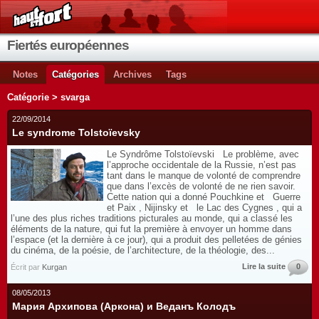
Fiertés européennes
Notes
Catégories
Archives
Tags
Catégorie > svarga
22/09/2014
Le syndrome Tolstoïevsky
Le Syndrôme Tolstoïevski Le problème, avec
l’approche occidentale de la Russie, n’est pas
tant dans le manque de volonté de comprendre
que dans l’excès de volonté de ne rien savoir.
Cette nation qui a donné Pouchkine et Guerre
et Paix , Nijinsky et le Lac des Cygnes , qui a
l’une des plus riches traditions picturales au monde, qui a classé les
éléments de la nature, qui fut la première à envoyer un homme dans
l’espace (et la dernière à ce jour), qui a produit des pelletées de génies
du cinéma, de la poésie, de l’architecture, de la théologie, des...
Lire la suite
0
Écrit par
Kurgan
08/05/2013
Мария Архипова (Аркона) и Веданъ Колодъ