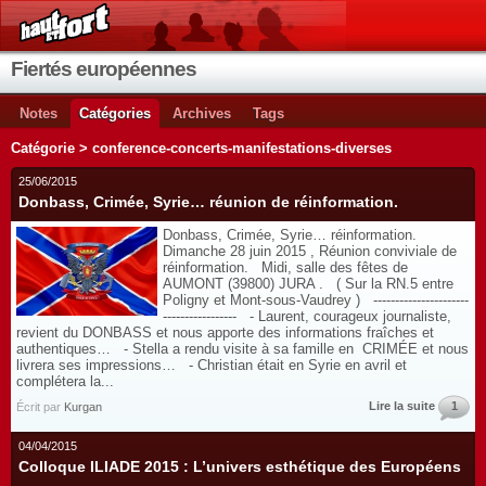
Fiertés européennes
Notes
Catégories
Archives
Tags
Catégorie > conference-concerts-manifestations-diverses
25/06/2015
Donbass, Crimée, Syrie… réunion de réinformation.
Donbass, Crimée, Syrie… réinformation.
Dimanche 28 juin 2015 , Réunion conviviale de
réinformation. Midi, salle des fêtes de
AUMONT (39800) JURA . ( Sur la RN.5 entre
Poligny et Mont-sous-Vaudrey ) ----------------------
----------------- - Laurent, courageux journaliste,
revient du DONBASS et nous apporte des informations fraîches et
authentiques… - Stella a rendu visite à sa famille en CRIMÉE et nous
livrera ses impressions… - Christian était en Syrie en avril et
complétera la...
Lire la suite
1
Écrit par
Kurgan
04/04/2015
Colloque ILIADE 2015 : L’univers esthétique des Européens