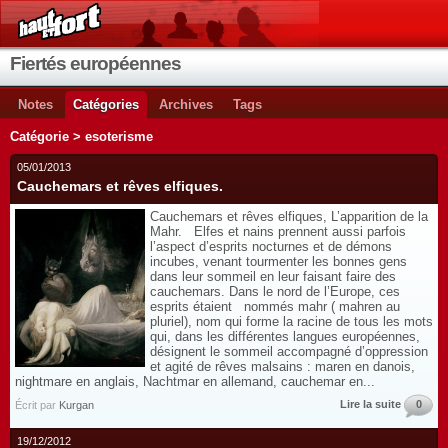
Fiertés européennes
Notes
Catégories
Archives
Tags
Catégorie > esoterisme
05/01/2013
Cauchemars et rêves elfiques.
Cauchemars et rêves elfiques, L’apparition de la
Mahr. Elfes et nains prennent aussi parfois
l’aspect d’esprits nocturnes et de démons
incubes, venant tourmenter les bonnes gens
dans leur sommeil en leur faisant faire des
cauchemars. Dans le nord de l’Europe, ces
esprits étaient nommés mahr ( mahren au
pluriel), nom qui forme la racine de tous les mots
qui, dans les différentes langues européennes,
désignent le sommeil accompagné d’oppression
et agité de rêves malsains : maren en danois,
nightmare en anglais, Nachtmar en allemand, cauchemar en...
Lire la suite
0
Écrit par
Kurgan
19/12/2012