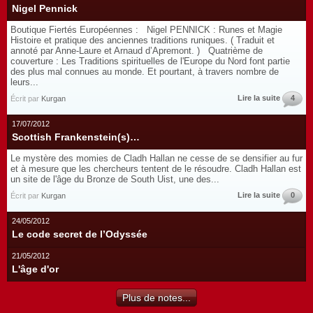
Nigel Pennick
Boutique Fiertés Européennes : Nigel PENNICK : Runes et Magie
Histoire et pratique des anciennes traditions runiques. ( Traduit et
annoté par Anne-Laure et Arnaud d’Apremont. ) Quatrième de
couverture : Les Traditions spirituelles de l'Europe du Nord font partie
des plus mal connues au monde. Et pourtant, à travers nombre de
leurs...
Lire la suite
4
Écrit par
Kurgan
17/07/2012
Scottish Frankenstein(s)…
Le mystère des momies de Cladh Hallan ne cesse de se densifier au fur
et à mesure que les chercheurs tentent de le résoudre. Cladh Hallan est
un site de l'âge du Bronze de South Uist, une des...
Lire la suite
0
Écrit par
Kurgan
24/05/2012
Le code secret de l’Odyssée
21/05/2012
L'âge d'or
Plus de notes...