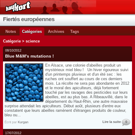
Fiertés européennes
Notes
Catégories
Archives
Tags
Catégorie > science
08/10/2012
Blue M&M's mutations !
En Alsace, une colonie d'abeilles produit un
mystérieux miel bleu ! Un hiver rigoureux suivi
d'un printemps pluvieux et d'un été sec : les
ruches ont souffert au cours de ces derniers
mois. La récolte ne sera pas abondante en 2012
et le moral des apiculteurs, déjà fortement
touché par les ravages des pesticides sur leurs
abeilles, est au plus bas. A Ribeauvillé, dans le
département du Haut-Rhin, une autre mauvaise
surprise attendait les apiculteurs. Début août, plusieurs d'entre eux
constatent que leurs abeilles ramènent d'étranges produits de couleur,
bleu ou...
Lire la suite
0
Écrit par
Kurgan
17/07/2012