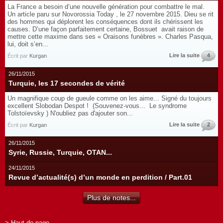
La France a besoin d’une nouvelle génération pour combattre le mal.
Un article paru sur Novorossia Today , le 27 novembre 2015. Dieu se rit
des hommes qui déplorent les conséquences dont ils chérissent les
causes. D’une façon parfaitement certaine, Bossuet avait raison de
mettre cette maxime dans ses « Oraisons funèbres ». Charles Pasqua,
lui, doit s’en...
Lire la suite
4
Écrit par
Kurgan
26/11/2015
Turquie, les 17 secondes de vérité
Un magnifique coup de gueule comme on les aime... Signé du toujours
excellent Slobodan Despot ! (Souvenez-vous... Le syndrome
Tolstoïevsky ) N'oubliez pas d'ajouter son...
Lire la suite
2
Écrit par
Kurgan
26/11/2015
Syrie, Russie, Turquie, OTAN...
24/11/2015
Revue d’actualité(s) d’un monde en perdition / Part.01
Plus de notes...
> Haut de page