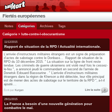
Fiertés européennes
Notes
Catégories
Archives
Tags
Catégorie > lutte-contre-l-obscurantisme
11/12/2015
Rapport de situation de la RPD / Actualité internationale.
L’arrivée d’instructeurs militaires étrangers est un signe de préparation
d’actes de sabotage contre le Donbass... Rapport de situation de la
RPD du 10 décembre 2015. " La situation sur la ligne de front reste
tendue. Les criminels de guerre ukrainiens ont violé neuf fois le cessez-
le-feu ", a annoncé jeudi le commandant en second de l'armée de
Donetsk Edouard Bassourine . " L’arrivée d’instructeurs militaires
étrangers dans la région de Kherson a été détectée, leur rôle principal
est de mener des actes de sabotage sur le territoire de la RPD ", a-t-il
ajouté....
Lire la suite
2
Écrit par
Kurgan
28/11/2015
La France a besoin d’une nouvelle génération pour
combattre le mal.