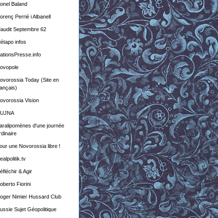
ionel Baland
lorenç Perrié i Albanell
audit Septembre 62
étapo infos
ationsPresse.info
ovopole
ovorossia Today (Site en
rançais)
ovorossia Vision
UJNA
aralipomènes d'une journée
rdinaire
our une Novorossia libre !
ealpolitik.tv
éfléchir & Agir
oberto Fiorini
oger Nimier Hussard Club
ussie Sujet Géopolitique