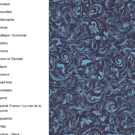
usique
ouvelles
hilosophie
oésie
olitique / économie
olska
resse
ome et Olympie
ápmi
cience
oleil Noir
ondages
ports
putnik France / La voix de la
ussie
quadristi
rbija
varga - Slava