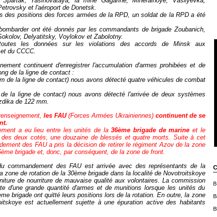
 Spartak, Yasinovataya, la mine Gagarine, Mineralnoye, Vasilyevka,
Petrovsky et l'aéroport de Donetsk.
 des positions des forces armées de la RPD, un soldat de la RPD a été
e bombarder ont été donnés par les commandants de brigade
Z
o
ubanich,
okolov, Delyatitsky, Voylokov
et
Zabolotny.
outes les données sur les violations des accords de Minsk aux
 et du CCCC.
nement continuent d'enregistrer l'accumulation d'armes prohibées et de
ong de la ligne de contact :
m de la ligne de contact) nous avons détecté quatre véhicules de combat
de la ligne de contact) nous avons détecté l'arrivée de deux systèmes
vozdika de 122 mm.
 renseignement,
les FAU
(Forces Armées Ukrainiennes)
continuent de se
nt.
ntement a eu lieu entre les unités de la
36ème
brigade de marine
et le
, des deux cotés, une douzaine de blessés et quatre morts
.
Suite à cet
ement des FAU a pris la décision de retirer le régiment Azov de la zone
36ème
brigade et, donc, par conséquent, de la zone de front
.
du commandement des FAU est arrivée avec des représentants de la
C
la zone de rotation de la 30ème brigade dans la localité de Novotroitskoye
rniture de nourriture de mauvaise qualité aux volontaires. La commission
B
te d'une grande quantité d'armes et de munitions lorsque les unités du
me brigade ont quitté leurs positions lors de la rotation. En outre, la zone
B
oitskoye est actuellement sujette à une épuration active des habitants
B