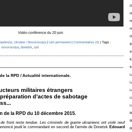
G
H
H
H
Vidéo conférence du 20 juin.
H
ropéenne
,
Ukraine / Novorossiya
|
Lien permanent
|
Commentaires (0)
| Tags :
I
,
novorossiya
,
donetsk
,
rpd
I
K
K
L
e la RPD / Actualité internationale.
L
ructeurs militaires étrangers
L
 préparation d’actes de sabotage
L
ss...
L
on de la RPD du 10 décembre 2015.
M
M
e de front reste tendue. Les criminels de guerre ukrainiens ont violé neuf
 annoncé jeudi le commandant en second de l'armée de Donetsk
Edouard
M