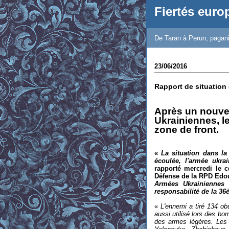
Fiertés eur
De Taran à Perun, paganis
23/06/2016
Rapport de situation 
Après un nouve
Ukrainiennes, le
zone de front.
«
La situation dans l
écoulée, l'armée ukra
rapporté mercredi le 
Défense de la RPD Edo
Armées Ukrainiennes 
responsabilité de la 3
«
L'ennemi a tiré 134 o
aussi utilisé lors des b
des armes légères
.
Les 