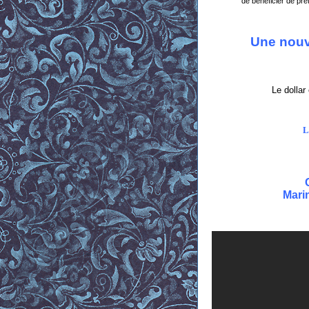
de bénéficier de pr
Une nouve
Le dollar
L
Mari