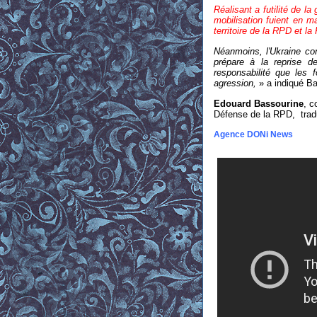
Réalisant a futilité de l
mobilisation fuient en 
territoire de la RPD et la
Néanmoins, l'
Ukraine co
prépare à la reprise d
responsabilité que les
agression
,
» a indiqué Ba
Edouard Bassourine
, c
Défense de la RPD, traduc
Agence DONi News