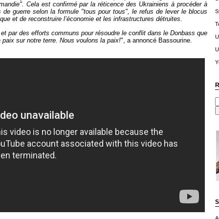
andie". Cela est confirmé par la réticence des Ukrainiens à procéder à
 de guerre selon la formule "tous pour tous", le refus de lever le blocus
S
que et de reconstruire l’économie et les infrastructures détruites.
T
s et par des efforts communs pour résoudre le conflit dans le Donbass que
U
paix sur notre terre. Nous voulons la paix!
", a annoncé Bassourine.
U
Y
R
S
A