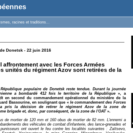
opéennes
mes, racines et traditions...
de Donetsk - 22 juin 2016
l affrontement avec les Forces Armées
s unités du régiment Azov sont retirées de la
a République populaire de Donetsk reste tendue
.
Durant la journée
inienne a bombardé 412 fois le territoire de la République
», a
cdt en second du commandement opérationnel du ministère de la
uard Bassourine, en soulignant que «
le commandement des Forces
a pris la décision de retirer le régiment Azov de la zone de
6ème
brigade et, donc, par conséquent, de la zone de l'OAT
».
bus de mortier de
120 mm
et 160 obus de mortier de
82 mm.
L'ennemi a
ombardements des véhicules de combat d'infanterie, des lance-grenades et
punisseurs ont ouvert le feu contre les localités suivantes : Zaïtsevo,