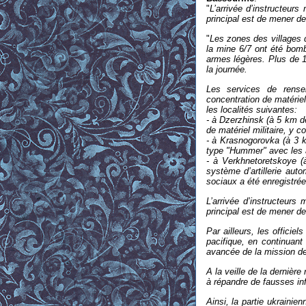
"
L’arrivée d’instructeurs
principal est de mener de
"
Les zones des villages 
la mine 6/7 ont été bomb
armes légères. Plus de 1
la journée.
Les services de rense
concentration de matériel
les localités suivantes:
- à Dzerzhinsk (à 5 km de
de matériel militaire, y 
- à Krasnogorovka (à 3 k
type "Hummer" avec les a
- à Verkhnetoretskoye (
système d’artillerie auto
sociaux a été enregistrée
L’arrivée d’instructeurs
principal est de mener de
Par ailleurs, les officie
pacifique, en continuant
avancée de la mission de
A la veille de la dernièr
à répandre de fausses in
Ainsi, la partie ukrainie