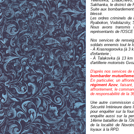
Yelenovka, Zhabichevo,
Sakhanka, le district de 
Suite aux bombardements
blessé.
Les ordres criminels d
Ryabokon, Vodolazsky, S
Nous avons transmis t
représentants de l'OSCE
Nos services de renseig
soldats ennemis tout le l
- À Krasnogorovka (à 3 k
d'infanterie ;
- À Talakovka (à 13 km 
d'artillerie motorisés G
D'après nos services de
bombarder mutuelleme
En particulier, un affro
régiment Azov
, faisant
affrontement
,
le command
de responsabilité de la 
Une autre commission 
Sécurité Intérieure dans 
pour enquêter sur la fou
enquête aussi sur la per
14ème bataillon de la 72è
de la localité de Novotr
loyaux à la RPD.