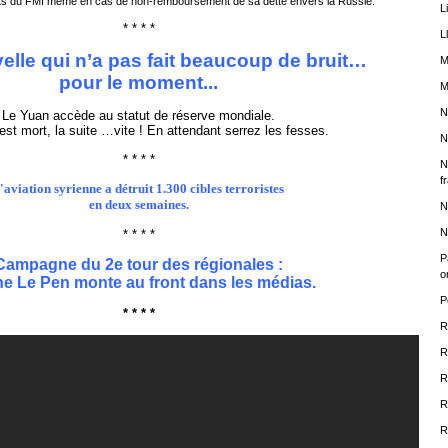
êts du FMI même en cas de non-remboursement de sa dette envers la Russie.
L
* * * *
L
lle qui n’a pas fait beaucoup de bruit…
M
pour le moment...
M
N
Le Yuan accède au statut de réserve mondiale.
 est mort, la suite …vite ! En attendant serrez les fesses.
N
* * * *
N
f
'aviation syrienne a détruit 1.300 cibles terroristes
en deux semaines.
N
N
* * * *
P
Campagne du 2e tour des régionales :
o
ne Le Pen monte au front dans les médias.
P
* * * *
R
R
R
R
R