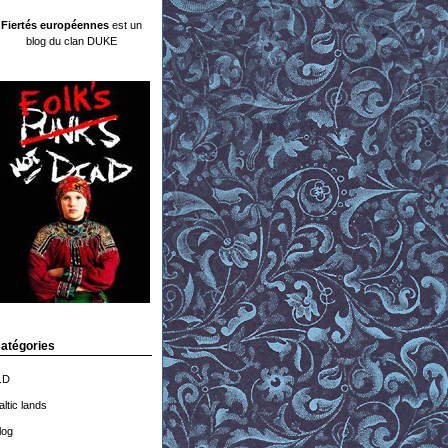
Fiertés européennes
est un
blog du clan DUKE
atégories
.D
altic lands
log