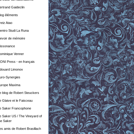
ertrand Gaideclin
log éléments
reiz Atao
entro Studi La Runa
evoir de mémoire
issonance
ominique Venner
ONI Press - en français
douard Limonov
uro-Synergies
urope Maxima
e blog de Robert Steuckers
e Glaive et le Faisceau
e Saker Francophone
e Saker US / The Vineyard of
he Saker
es amis de Robert Brasillach