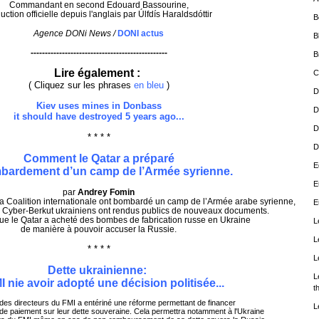
Commandant en second Edouard Bassourine,
uction officielle depuis l'anglais par Úlfdís Haraldsdóttir
B
Agence DONi News /
DONI actus
B
------------------------------------------------
B
Lire également :
C
( Cliquez sur les phrases
en bleu
)
D
Kiev uses mines in Donbass
D
it should have destroyed 5 years ago...
D
* * * *
D
Comment le Qatar a préparé
E
bardement d’un camp de l’Armée syrienne.
E
par
Andrey Fomin
la Coalition internationale ont bombardé un camp de l’Armée arabe syrienne,
E
s Cyber-Berkut ukrainiens ont rendus publics de nouveaux documents.
que le Qatar a acheté des bombes de fabrication russe en Ukraine
L
de manière à pouvoir accuser la Russie.
L
* * * *
L
Dette ukrainienne:
L
I nie avoir adopté une décision politisée...
t
 des directeurs du FMI a entériné une réforme permettant de financer
L
 de paiement sur leur dette souveraine. Cela permettra notamment à l'Ukraine