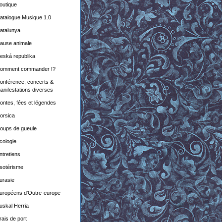
outique
atalogue Musique 1.0
atalunya
ause animale
eská republika
omment commander !?
onférence, concerts &
anifestations diverses
ontes, fées et légendes
orsica
oups de gueule
cologie
ntretiens
sotérisme
urasie
uropéens d'Outre-europe
uskal Herria
rais de port