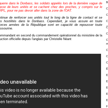
B
a guerre dans le Donbass, les soldats appelés lors de la dernière vague de
masse de leurs unités et se cachent chez des proches, y compris sur le
C
 RPL, pour ne pas devoir aller dans la zone de l'OAT.
C
ntinue
de renforcer ses unités tout le long de la ligne de contact et se
es hostilités dans le
Donbass.
Cependant, je vous assure en toute
C
 forces armées de la République
sont
en capacité
de repousser toute
Č
ssourine.
C
ommandant en second du commandement opérationnel du ministère de la
tion officielle depuis l'anglais par Christelle Néant
C
m
C
C
C
É
E
E
E
E
E
F