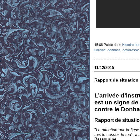
15:08 Publié dans
Histoire eu
ukraine
,
donbass
,
novorossia
11/12/2015
Rapport de situation d
L’arrivée d’inst
est un signe de
contre le Donba
Rapport de situati
"
La situation sur la lign
fois le cessez-le-feu
", a
Bassourine
.