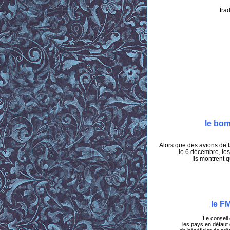
trad
le bom
Alors que des avions de 
le 6 décembre, le
Ils montrent 
le FM
Le conseil
les pays en défaut