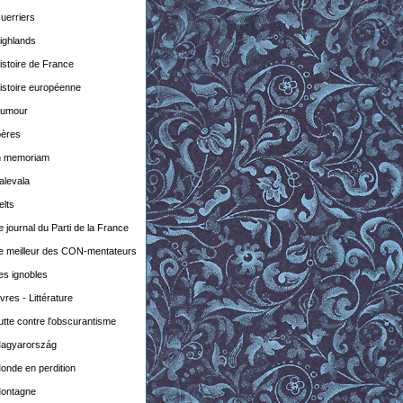
uerriers
ighlands
istoire de France
istoire européenne
umour
bères
n memoriam
alevala
elts
e journal du Parti de la France
e meilleur des CON-mentateurs
es ignobles
ivres - Littérature
utte contre l'obscurantisme
agyarország
onde en perdition
ontagne