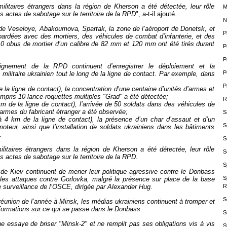
 militaires étrangers dans la région de Kherson a été détectée, leur rôle
M
s actes de sabotage sur le territoire de la RPD
", a-t-il ajouté.
N
de Veseloye, Abakoumova, Spartak, la zone de l’aéroport de Donetsk, et
P
ardées avec des mortiers, des véhicules de combat d’infanterie, et des
0 obus de mortier d’un calibre de 82 mm et 120 mm ont été tirés durant
P
P
ignement de la RPD continuent d’enregistrer le déploiement et la
P
 militaire ukrainien tout le long de la ligne de contact. Par exemple, dans
P
 la ligne de contact), la concentration d’une centaine d’unités d’armes et
compris 10 lance-roquettes multiples "Grad" a été détectée;
R
m de la ligne de contact), l’arrivée de 50 soldats dans des véhicules de
rmes du fabricant étranger a été observée;
S
à 4 km de la ligne de contact), la présence d’un char d’assaut et d’un
S
moteur, ainsi que l’installation de soldats ukrainiens dans les bâtiments
.
S
 militaires étrangers dans la région de Kherson a été détectée, leur rôle
S
s actes de sabotage sur le territoire de la RPD
.
S
ls de Kiev continuent de mener leur politique agressive contre le Donbass
S
 les attaques contre Gorlovka, malgré la présence sur place de la base
 surveillance de l’OSCE, dirigée par Alexander Hug.
R
S
e réunion de l’année à Minsk, les médias ukrainiens continuent à tromper et
formations sur ce qui se passe dans le Donbass.
S
nne essaye de briser "Minsk-2" et ne remplit pas ses obligations vis à vis
S