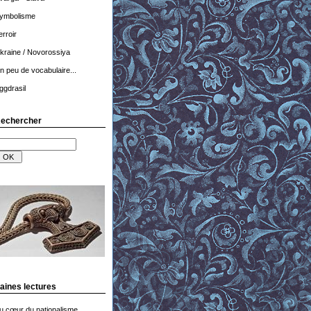
ymbolisme
erroir
kraine / Novorossiya
n peu de vocabulaire...
ggdrasil
echercher
aines lectures
u cœur du nationalisme