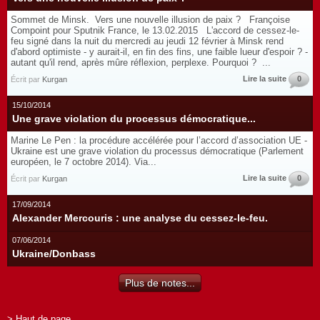
Sommet de Minsk. Vers une nouvelle illusion de paix ? Françoise
Compoint pour Sputnik France, le 13.02.2015 L'accord de cessez-le-
feu signé dans la nuit du mercredi au jeudi 12 février à Minsk rend
d'abord optimiste - y aurait-il, en fin des fins, une faible lueur d'espoir ? -
autant qu'il rend, après mûre réflexion, perplexe. Pourquoi ? ...
Lire la suite
0
Écrit par
Kurgan
15/10/2014
Une grave violation du processus démocratique...
Marine Le Pen : la procédure accélérée pour l’accord d’association UE -
Ukraine est une grave violation du processus démocratique (Parlement
européen, le 7 octobre 2014). Via...
Lire la suite
0
Écrit par
Kurgan
17/09/2014
Alexander Mercouris : une analyse du cessez-le-feu.
07/06/2014
Ukraine/Donbass
Plus de notes...
> Haut de page