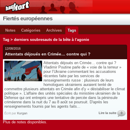
Fiertés européennes
Notes
Catégories
Archives
Tags
Tag > derniers soubresauts de la bête à l'agonie
12/08/2016
Attentats déjoués en Crimée… contre qui ?
Attentats déjoués en Crimée… contre qui ?
Vladimir Poutine parle de « voie de la terreur »
pour l’Ukraine commentant les accusations
récentes faite par les services de
renseignements russe : plusieurs de leurs
homologues ukrainiens auraient tenté de
commettre plusieurs attentats en Crimée afin d’y « déstabiliser le climat
politique ». L'affaire des unités spéciales du ministère ukrainien de la
Défense qui ont entrepris une tentative de percée dans la péninsule
criméenne dans la nuit du 7 au 8 août se poursuit. D'après les
renseignements fournis par les agents faits...
Lire la suite
0
Écrit par
Kurgan
Plus de notes disponibles.