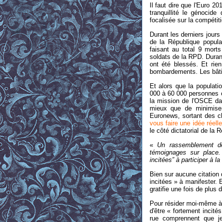
Il faut dire que l'Euro 2
tranquillité le génocide
focalisée sur la compétiti
Durant les derniers jours
de la République popul
faisant au total 9 mort
soldats de la RPD. Duran
ont été blessés. Et rie
bombardements. Les bâtim
Et alors que la populat
000 à 60 000 personnes on
la mission de l'OSCE da
mieux que de minimiser 
Euronews, sortant des c
vous faire une idée réell
le côté dictatorial de la 
«
Un rassemblement de
témoignages sur place. 
incitées” à participer à l
Bien sur aucune citation
incitées » à manifester. 
gratifie une fois de plus 
Pour résider moi-même à 
d'être « fortement incit
rue comprennent que je