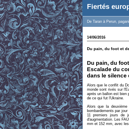
Fiertés eur
De Taran à Perun, paganis
14/06/2016
Du pain, du foot et de
Du pain, du foot
Escalade du con
dans le silence
Alors que le conflit du 
monde sont rivés sur l'Eu
après un ballon est bien 
de ce qui fut l'Ukraine.
Alors que la deuxième
bombardements par jour s
11 premiers jours de 
d'augmentation. Les FAU o
mm et 152 mm, avec lesqu