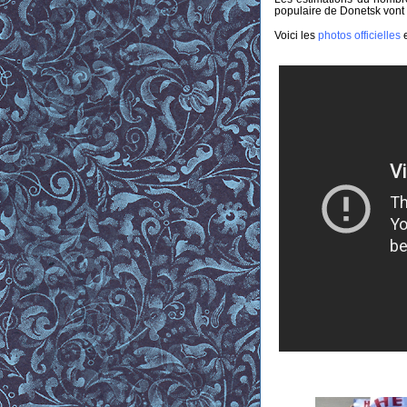
populaire de Donetsk vont
Voici les
photos officielles