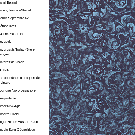
ionel Baland
lorenç Perrié i Albanell
audit Septembre 62
étapo infos
ationsPresse.info
ovopole
ovorossia Today (Site en
rançais)
ovorossia Vision
UJNA
aralipomènes d'une journée
rdinaire
our une Novorossia libre !
ealpolitik.tv
éfléchir & Agir
oberto Fiorini
oger Nimier Hussard Club
ussie Sujet Géopolitique