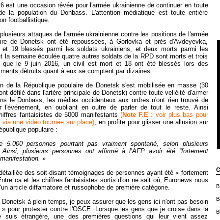
016 est une occasion rêvée pour l'armée ukrainienne de continuer en toute
 de la population du Donbass. L'attention médiatique est toute entière
on footballistique.
 plusieurs attaques de l'armée ukrainienne contre les positions de l'armée
aire de Donetsk ont été repoussées, à Gorlovka et près d'Avdeyevka,
s et 19 blessés parmi les soldats ukrainiens, et deux morts parmi les
t la semaine écoulée quatre autres soldats de la RPD sont morts et trois
n que le 9 juin 2016, un civil est mort et 18 ont été blessés lors des
ents détruits quant à eux se comptent par dizaines.
ion de la République populaire de Donetsk s'est mobilisée en masse (30
t défilé dans l'artère principale de Donetsk) contre toute velléité d'armer
ns le Donbass, les médias occidentaux aux ordres n'ont rien trouvé de
l'événement, en oubliant en outre de parler de tout le reste. Ainsi
hiffres fantaisistes de 5000 manifestants
(
Note F.E
: voir plus bas pour
e via une vidéo tournée sur place)
, en profite pour glisser une allusion sur
République populaire :
 5.000 personnes pourtant pas vraiment spontané, selon plusieurs
Ainsi, plusieurs personnes ont affirmé à l’AFP avoir été “fortement
a manifestation.
»
C
 détaillée des soit-disant témoignages de personnes ayant été « fortement
Entre ca et les chiffres fantaisistes sortis d'on ne sait où, Euronews nous
B
d'un article diffamatoire et russophobe de première catégorie.
B
Donetsk à plein temps, je peux assurer que les gens ici n'ont pas besoin
és » pour protester contre l'OSCE. Lorsque les gens que je croise dans la
B
 suis étrangère, une des premières questions qui leur vient assez