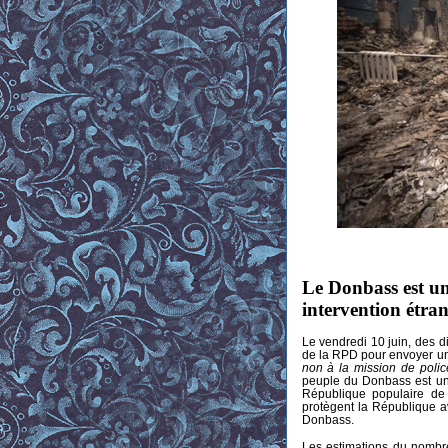
Le Donbass est u
intervention étran
Le vendredi 10 juin, des d
de la RPD pour envoyer u
non à la mission de poli
peuple du Donbass est uni
République populaire de
protègent la République a
Donbass.
Les estimations du nombr