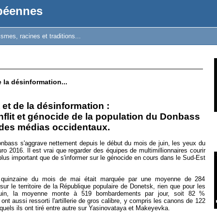
opéennes
mes, racines et traditions...
 la désinformation...
 et de la désinformation :
flit et génocide de la population du Donbass
 des médias occidentaux.
Donbass s'aggrave nettement depuis le début du mois de juin, les yeux du
ro 2016. Il est vrai que regarder des équipes de multimillionnaires courir
plus important que de s'informer sur le génocide en cours dans le Sud-Est
 quinzaine du mois de mai était marquée par une moyenne de 284
ur le territoire de la République populaire de Donetsk, rien que pour les
juin, la moyenne monte à 519 bombardements par jour, soit 82 %
nt aussi ressorti l'artillerie de gros calibre, y compris les canons de 122
els ils ont tiré entre autre sur Yasinovataya et Makeyevka.