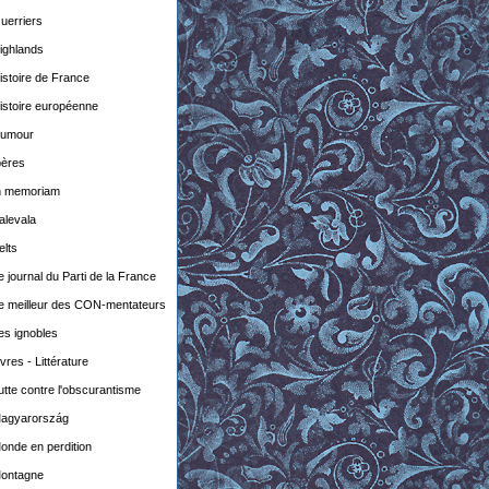
uerriers
ighlands
istoire de France
istoire européenne
umour
bères
n memoriam
alevala
elts
e journal du Parti de la France
e meilleur des CON-mentateurs
es ignobles
ivres - Littérature
utte contre l'obscurantisme
agyarország
onde en perdition
ontagne