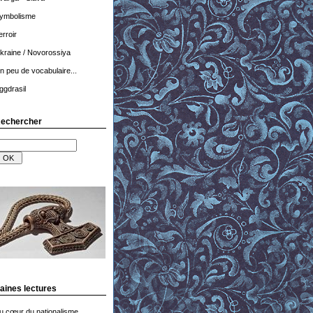
ymbolisme
erroir
kraine / Novorossiya
n peu de vocabulaire...
ggdrasil
echercher
aines lectures
u cœur du nationalisme