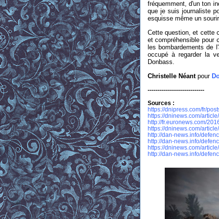
fréquemment, d'un ton in
que je suis journaliste
esquisse même un sourir
Cette question, et cette 
et compréhensible pour c
les bombardements de l'
occupé à regarder la v
Donbass.
Christelle Néant
pour
Do
-----------------------------
Sources :
https://dnipress.com/fr/post
https://dninews.com/article/
http://fr.euronews.com/2016
https://dninews.com/article
http://dan-news.info/defence
http://dan-news.info/defence
https://dninews.com/articl
http://dan-news.info/defenc