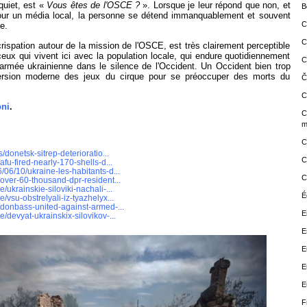
quiet, est «
Vous êtes de l'OSCE ?
». Lorsque je leur répond que non, et
B
 pour un média local, la personne se détend immanquablement et souvent
C
e.
C
crispation autour de la mission de l'OSCE, est très clairement perceptible
eux qui vivent ici avec la population locale, qui endure quotidiennement
C
armée ukrainienne dans le silence de l'Occident. Un Occident bien trop
ersion moderne des jeux du cirque pour se préoccuper des morts du
Č
C
ni
.
C
m
C
s/donetsk-sitrep-deterioratio...
C
afu-fired-nearly-170-shells-d...
/06/10/ukraine-les-habitants-d...
C
/over-60-thousand-dpr-resident...
/ukrainskie-siloviki-nachali-...
É
/vsu-obstrelyali-iz-tyazhelyx...
e/donbass-united-against-armed-...
E
e/devyat-ukrainskix-silovikov-...
E
E
E
E
F