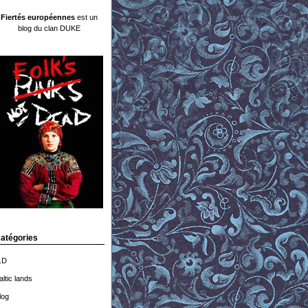
Fiertés européennes
est un
blog du clan DUKE
atégories
.D
altic lands
log