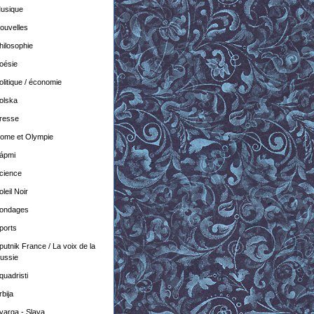
usique
ouvelles
hilosophie
oésie
olitique / économie
olska
resse
ome et Olympie
ápmi
cience
oleil Noir
ondages
ports
putnik France / La voix de la
ussie
quadristi
rbija
varga - Slava