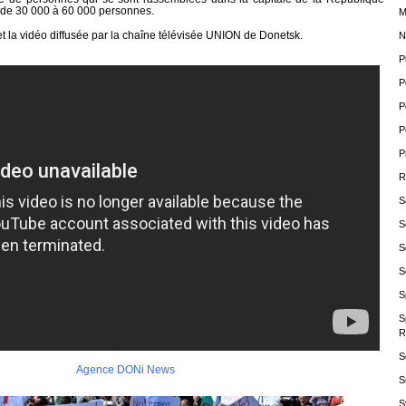
 de 30 000 à 60 000 personnes.
M
et la vidéo diffusée par la chaîne télévisée UNION de Donetsk.
N
P
P
P
P
P
R
S
S
S
S
S
S
R
S
Agence DONi News
S
S