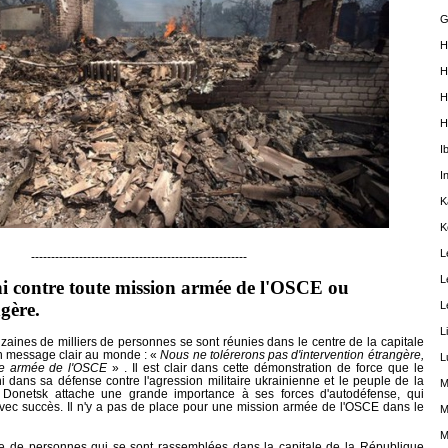
G
H
H
H
H
I
I
K
K
L
------------------------------------------------------
L
ni
contre toute mission armée de l'OSCE ou
L
gère.
L
izaines de milliers de personnes se sont réunies dans le centre de la capitale
n message clair au monde : «
Nous ne tolér
er
ons pas
d
'intervention étrangère,
L
ce armée de l'OSCE
» . Il est clair dans cette démonstration de force que le
 dans sa défense contre l'agression militaire ukrainienne et le peuple de la
M
 Donetsk attache une grande importance à ses forces d'autodéfense, qui
vec succès. Il n'y a pas de place pour une mission armée de l'OSCE dans le
M
M
e de personnes qui se sont rassemblées dans la capitale de la République