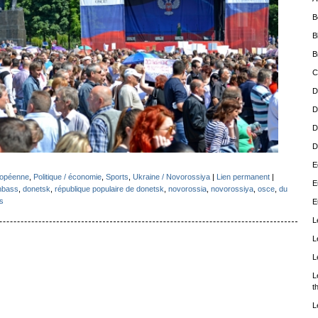
B
B
B
C
D
D
D
D
E
ropéenne
,
Politique / économie
,
Sports
,
Ukraine / Novorossiya
|
Lien permanent
|
E
nbass
,
donetsk
,
république populaire de donetsk
,
novorossia
,
novorossiya
,
osce
,
du
s
E
L
L
L
L
t
L