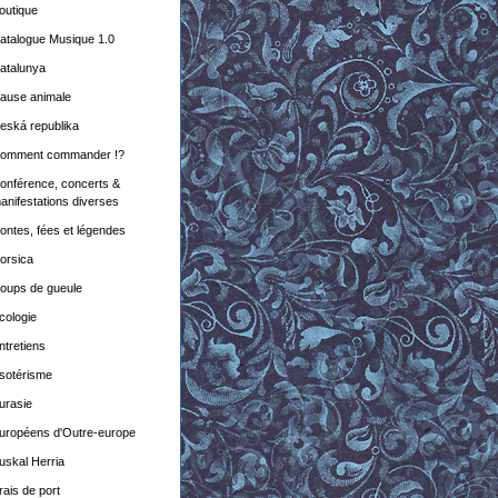
outique
atalogue Musique 1.0
atalunya
ause animale
eská republika
omment commander !?
onférence, concerts &
anifestations diverses
ontes, fées et légendes
orsica
oups de gueule
cologie
ntretiens
sotérisme
urasie
uropéens d'Outre-europe
uskal Herria
rais de port