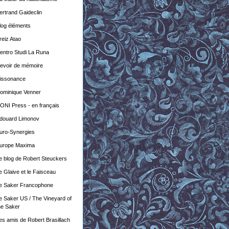
ertrand Gaideclin
log éléments
reiz Atao
entro Studi La Runa
evoir de mémoire
issonance
ominique Venner
ONI Press - en français
douard Limonov
uro-Synergies
urope Maxima
e blog de Robert Steuckers
e Glaive et le Faisceau
e Saker Francophone
e Saker US / The Vineyard of
he Saker
es amis de Robert Brasillach