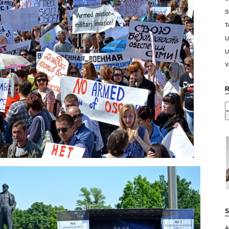
S
T
U
U
Y
R
S
A