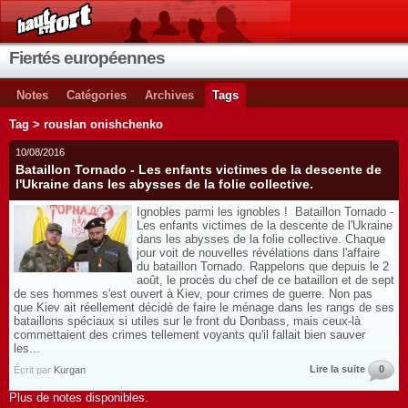
Fiertés européennes
Notes
Catégories
Archives
Tags
Tag > rouslan onishchenko
10/08/2016
Bataillon Tornado - Les enfants victimes de la descente de
l'Ukraine dans les abysses de la folie collective.
Ignobles parmi les ignobles ! Bataillon Tornado -
Les enfants victimes de la descente de l'Ukraine
dans les abysses de la folie collective. Chaque
jour voit de nouvelles révélations dans l'affaire
du bataillon Tornado. Rappelons que depuis le 2
août, le procès du chef de ce bataillon et de sept
de ses hommes s'est ouvert à Kiev, pour crimes de guerre. Non pas
que Kiev ait réellement décidé de faire le ménage dans les rangs de ses
bataillons spéciaux si utiles sur le front du Donbass, mais ceux-là
commettaient des crimes tellement voyants qu'il fallait bien sauver
les...
Lire la suite
0
Écrit par
Kurgan
Plus de notes disponibles.