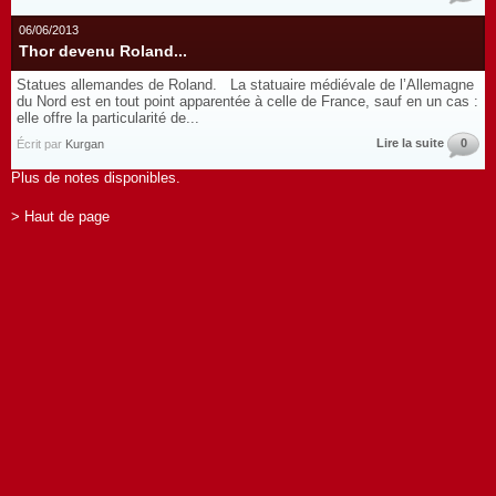
06/06/2013
Thor devenu Roland...
Statues allemandes de Roland. La statuaire médiévale de l’Allemagne
du Nord est en tout point apparentée à celle de France, sauf en un cas :
elle offre la particularité de...
Lire la suite
0
Écrit par
Kurgan
Plus de notes disponibles.
> Haut de page