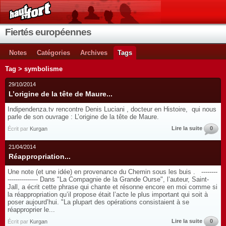
Fiertés européennes
Notes
Catégories
Archives
Tags
Tag > symbolisme
29/10/2014
L’origine de la tête de Maure...
Indipendenza.tv rencontre Denis Luciani , docteur en Histoire, qui nous
parle de son ouvrage : L’origine de la tête de Maure.
Lire la suite
0
Écrit par
Kurgan
21/04/2014
Réappropriation...
Une note (et une idée) en provenance du Chemin sous les buis . --------
--------------- Dans "La Compagnie de la Grande Ourse", l’auteur, Saint-
Jall, a écrit cette phrase qui chante et résonne encore en moi comme si
la réappropriation qu’il propose était l’acte le plus important qui soit à
poser aujourd’hui. "La plupart des opérations consistaient à se
réapproprier le...
Lire la suite
0
Écrit par
Kurgan