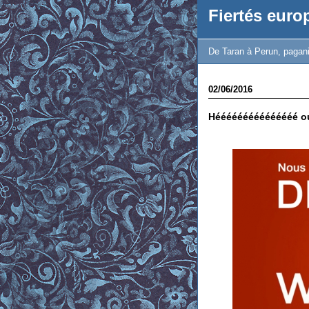
Fiertés eur
De Taran à Perun, paganis
02/06/2016
Hééééééééééééééé oui