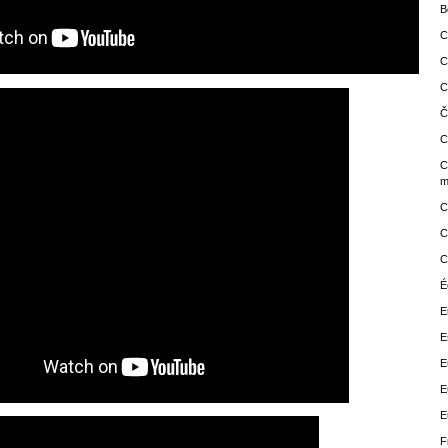
B
C
C
C
Č
C
C
m
C
C
C
É
E
E
E
E
E
F