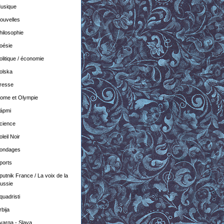
usique
ouvelles
hilosophie
oésie
olitique / économie
olska
resse
ome et Olympie
ápmi
cience
oleil Noir
ondages
ports
putnik France / La voix de la
ussie
quadristi
rbija
varga - Slava