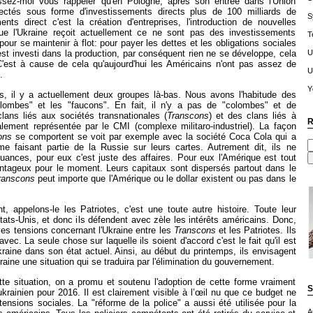
aissez-moi vous rappeler qu'en Pologne, après son entrée dans l'Union
ectés sous forme d'investissements directs plus de 100 milliards de
S
ents direct c'est la création d'entreprises, l'introduction de nouvelles
ue l'Ukraine reçoit actuellement ce ne sont pas des investissements
T
 pour se maintenir à flot: pour payer les dettes et les obligations sociales
U
est investi dans la production, par conséquent rien ne se développe, cela
 C'est à cause de cela qu'aujourd'hui les Américains n'ont pas assez de
U
.
Y
, il y a actuellement deux groupes là-bas. Nous avons l'habitude des
lombes" et les "faucons". En fait, il n'y a pas de "colombes" et de
lans liés aux sociétés transnationales (
Transcons
) et des clans liés à
R
ipalement représentée par le CMI (complexe militaro-industriel). La façon
on
s
se comportent se voit par exemple avec la société Coca Cola qui a
 faisant partie de la Russie sur leurs cartes. Autrement dit, ils ne
ances, pour eux c'est juste des affaires. Pour eux l'Amérique est tout
tageux pour le moment. Leurs capitaux sont dispersés partout dans le
ranscon
s
peut importe que l'Amérique ou le dollar existent ou pas dans le
t, appelons-le les Patriotes, c'est une toute autre histoire. Toute leur
tats-Unis, et donc ils défendent avec zèle les intérêts américains. Donc,
ves tensions concernant l'Ukraine entre les
Transcons
et les Patriotes. Ils
vec. La seule chose sur laquelle ils soient d'accord c'est le fait qu'il est
kraine dans son état actuel. Ainsi, au début du printemps, ils envisagent
aine une situation qui se traduira par l'élimination du gouvernement.
te situation, on a promu et soutenu l'adoption de cette forme vraiment
S
krainien pour 2016. Il est clairement visible à l’œil nu que ce budget ne
ensions sociales. La "réforme de la police" a aussi été utilisée pour la
A