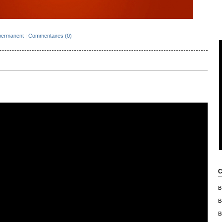
permanent
|
Commentaires (0)
C
B
B
B