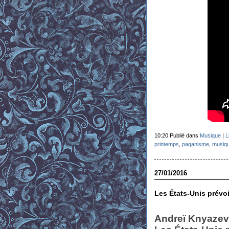
10:20 Publié dans
Musique
|
L
printemps
,
paganisme
,
musiq
27/01/2016
Les États-Unis prévoi
Andreï Knyazev,