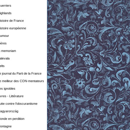
uerriers
ighlands
istoire de France
istoire européenne
umour
bères
n memoriam
alevala
elts
e journal du Parti de la France
e meilleur des CON-mentateurs
es ignobles
ivres - Littérature
utte contre l'obscurantisme
agyarország
onde en perdition
ontagne