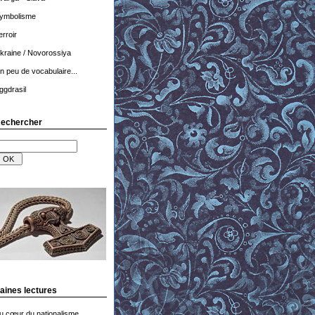
ymbolisme
erroir
kraine / Novorossiya
n peu de vocabulaire...
ggdrasil
echercher
aines lectures
u cœur du nationalisme