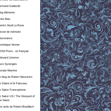
ertrand Gaideclin
log éléments
reiz Atao
entro Studi La Runa
evoir de mémoire
issonance
ominique Venner
ONI Press - en français
douard Limonov
uro-Synergies
urope Maxima
e blog de Robert Steuckers
e Glaive et le Faisceau
e Saker Francophone
e Saker US / The Vineyard of
he Saker
es amis de Robert Brasillach