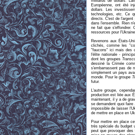
milliards de dollars. L
Européenne, ont été inj
dollars. Les investissem
technologies, etc. Ce q
directs. C'est de l'argent
dans l'ensemble. Rien n'
ne fait que s'effondrer.
ressources pour l'Ukraine
Revenons aux États-Unis
clichés, comme les "co
"faucons" ici mais des c
l'élite nationale - princ
dont les groupes
Transc
dessiné la Crimée comme
s'embarrassent pas de nu
simplement un pays avan
monde. Pour le groupe
T
futur.
L'autre groupe, cependan
production est liée aux É
maintenant, il y a de gra
se demandent quoi faire a
impossible de laisser l'U
de mettre en place en Ukr
Pour mettre en place cet
très spéciale du budget u
peut que provoquer des t