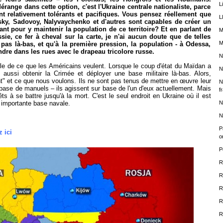
L
range dans cette option, c'est l'Ukraine centrale nationaliste, parce
nt relativement tolérants et pacifiques. Vous pensez réellement que
L
ky, Sadovoy, Nalyvaychenko et d'autres sont capables de créer un
nt pour y maintenir la population de ce territoire? Et en parlant de
M
ie, ce fer à cheval sur la carte, je n'ai aucun doute que de telles
M
pas là-bas, et qu'à la première pression, la population - à Odessa,
dre dans les rues avec le drapeau tricolore russe.
N
le de ce que les Américains veulent. Lorsque le coup d'état du Maïdan a
N
 aussi obtenir la Crimée et déployer une base militaire là-bas. Alors,
nt" et ce que nous voulons. Ils ne sont pas tenus de mettre en œuvre leur
N
r base de manuels – ils agissent sur base de l'un d'eux actuellement. Mais
f
ts à se battre jusqu'à la mort. C'est le seul endroit en Ukraine où il est
N
 importante base navale.
N
P
z ici
o
P
R
R
R
R
R