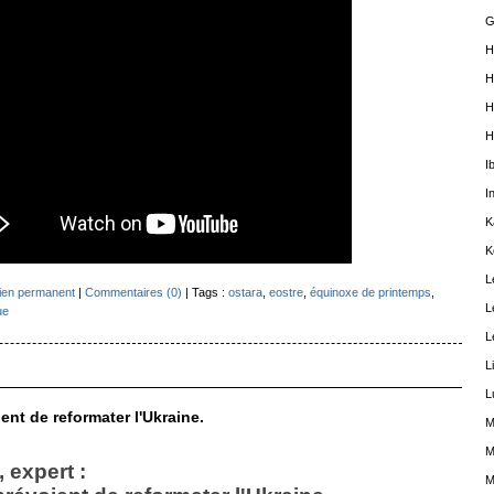
G
H
H
H
H
I
I
K
K
L
ien permanent
|
Commentaires (0)
| Tags :
ostara
,
eostre
,
équinoxe de printemps
,
L
ue
L
L
L
ent de reformater l'Ukraine.
M
M
 expert :
M