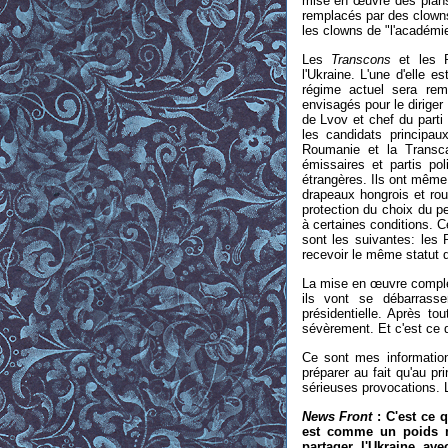
mise en œuvre des plans 
remplacés par des clowns
les clowns de "l'académie
Les
Transcons
et les 
l'Ukraine. L'une d'elle e
régime actuel sera re
envisagés pour le diriger
de Lvov et chef du parti
les candidats principau
Roumanie et la Transca
émissaires et partis po
étrangères. Ils ont même
drapeaux hongrois et ro
protection du choix du p
à certaines conditions. C
sont les suivantes: les
recevoir le même statut q
La mise en œuvre complèt
ils vont se débarrasse
présidentielle. Après tou
sévèrement. Et c'est ce q
Ce sont mes information
préparer au fait qu'au pr
sérieuses provocations. 
News Front
: C'est ce 
est comme un poids mo
partager l'Ukraine ave