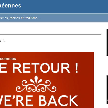
opéennes
mes, racines et traditions...
...