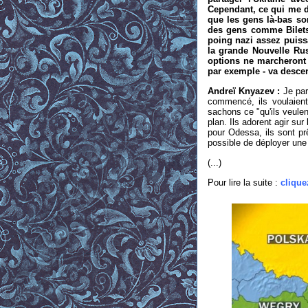
Cependant, ce qui me dé
que les gens là-bas so
des gens comme Bilets
poing nazi assez puissa
la grande Nouvelle Russ
options ne marcheront 
par exemple - va descen
Andre
ï
Knyazev :
Je par
commencé, ils voulaient
sachons ce "qu'ils veule
plan. Ils adorent agir su
pour Odessa, ils sont prê
possible de déployer une
(...)
Pour lire la suite :
clique