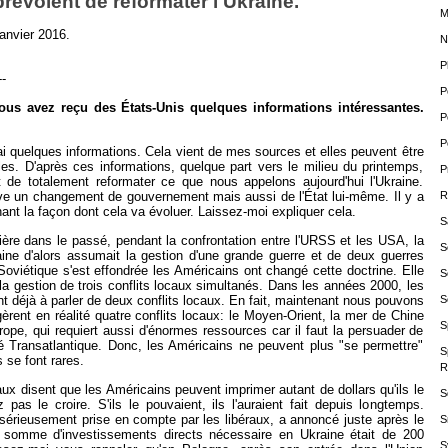
révoient de reformater l'Ukraine.
M
anvier 2016.
N
P
--
P
vous avez reçu des États-Unis quelques informations intéressantes.
P
P
'ai quelques informations. Cela vient de mes sources et elles peuvent être
s. D'après ces informations, quelque part vers le milieu du printemps,
P
t de totalement reformater ce que nous appelons aujourd'hui l'Ukraine.
R
ve un changement de gouvernement mais aussi de l'État lui-même. Il y a
ant la façon dont cela va évoluer. Laissez-moi expliquer cela.
S
ière dans le passé, pendant la confrontation entre l'URSS et les USA, la
S
caine d'alors assumait la gestion d'une grande guerre et de deux guerres
Soviétique s'est effondrée les Américains ont changé cette doctrine. Elle
S
gestion de trois conflits locaux simultanés. Dans les années 2000, les
S
déjà à parler de deux conflits locaux. En fait, maintenant nous pouvons
èrent en réalité quatre conflits locaux: le Moyen-Orient, la mer de Chine
S
urope, qui requiert aussi d'énormes ressources car il faut la persuader de
aité Transatlantique. Donc, les Américains ne peuvent plus "se permettre"
S
 se font rares.
R
ux disent que les Américains peuvent imprimer autant de dollars qu'ils le
S
 pas le croire. S'ils le pouvaient, ils l'auraient fait depuis longtemps.
t sérieusement prise en compte par les libéraux, a annoncé juste après le
S
 somme d'investissements directs nécessaire en Ukraine était de 200
S