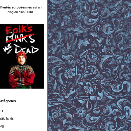
Fiertés européennes
est un
blog du clan DUKE
atégories
.D
altic lands
log