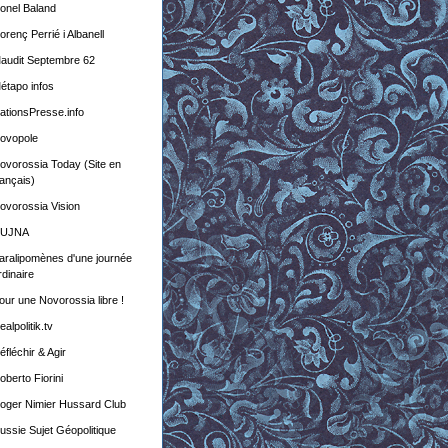
ionel Baland
lorenç Perrié i Albanell
audit Septembre 62
étapo infos
ationsPresse.info
ovopole
ovorossia Today (Site en
rançais)
ovorossia Vision
UJNA
aralipomènes d'une journée
rdinaire
our une Novorossia libre !
ealpolitik.tv
éfléchir & Agir
oberto Fiorini
oger Nimier Hussard Club
ussie Sujet Géopolitique