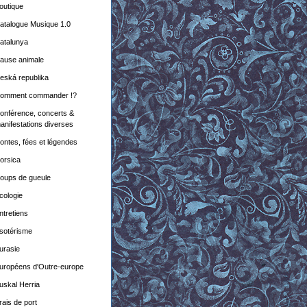
outique
atalogue Musique 1.0
atalunya
ause animale
eská republika
omment commander !?
onférence, concerts &
anifestations diverses
ontes, fées et légendes
orsica
oups de gueule
cologie
ntretiens
sotérisme
urasie
uropéens d'Outre-europe
uskal Herria
rais de port