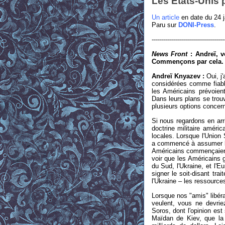
Les États-Unis p
Un article
en date du 24 j
Paru sur
DONI-Press
.
------------------------------------
News Front
: Andreï, 
Commençons par cela.
Andre
ï
Knyazev :
Oui, j
considérées comme fiable
les Américains prévoien
Dans leurs plans se trou
plusieurs options concern
Si nous regardons en arr
doctrine militaire améri
locales. Lorsque l'Union 
a commencé à assumer la 
Américains commençaient 
voir que les Américains g
du Sud, l'Ukraine, et l'E
signer le soit-disant tr
l'Ukraine – les ressources
Lorsque nos "amis" libéra
veulent, vous ne devriez
Soros, dont l'opinion es
Maïdan de Kiev, que la