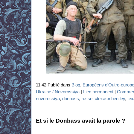
11:42 Publié dans
Blog
,
Européens d'Outre-europ
Ukraine / Novorossiya
|
Lien permanent
|
Comment
novorossiya
,
donbass
,
russel «texas» bentley
,
tex
Et si le Donbass avait la parole ?