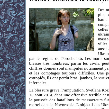
Des mi
plus 
haute
compr
cell
ukrai
massa
ville
aussi
Ukrai
par le régime de Porochenko. Les morts son
blessés très nombreux parmi les civils, peu
chiffres donnés sont manipulés notamment par
et les comptages toujours difficiles. Une p
estropiés, ils ont perdu bras, jambes, la vue e
infernales.
La blessure grave, l’amputation, Svetlana Kozïr
16 août 2014, dans une offensive terrible et 
la poussée des bataillons de massacreurs fu
mortel dans la Novorossia. L’objectif des Ukra