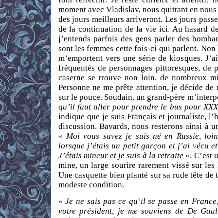
moment avec Vladislav, nous quittant en nous
des jours meilleurs arriveront. Les jours pass
de la continuation de la vie ici. Au hasard de
j’entends parfois des gens parler des bomba
sont les femmes cette fois-ci qui parlent. No
m’emportent vers une série de kiosques. J’ai
fréquentés de personnages pittoresques, de 
caserne se trouve non loin, de nombreux mil
Personne ne me prête attention, je décide de
sur le pouce. Soudain, un grand-père m’interp
qu’il faut aller pour prendre le bus pour XXX
indique que je suis Français et journaliste, l
discussion. Bavards, nous resterons ainsi à 
«
Moi vous savez je suis né en Russie, loin
lorsque j’étais un petit garçon et j’ai vécu e
J’étais mineur et je suis à la retraite
». C’est u
mine, un large sourire rarement vissé sur les 
Une casquette bien planté sur sa rude tête de tr
modeste condition.
«
Je ne sais pas ce qu’il se passe en France
votre président, je me souviens de De Gaul