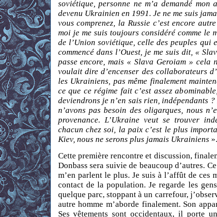
soviétique, personne ne m’a demandé mon av
devenu Ukrainien en 1991. Je ne me suis jama
vous comprenez, la Russie c’est encore autre
moi je me suis toujours considéré comme le m
de l’Union soviétique, celle des peuples qui e
commencé dans l’Ouest, je me suis dit, « Sla
passe encore, mais « Slava Geroiam » cela n
voulait dire d’encenser des collaborateurs d’
les Ukrainiens, pas même finalement maintena
ce que ce régime fait c’est assez abominable
deviendrons je n’en sais rien, indépendants 
n’avons pas besoin des oligarques, nous n’e
provenance. L’Ukraine veut se trouver in
chacun chez soi, la paix c’est le plus impor
Kiev, nous ne serons plus jamais Ukrainiens
»
Cette première rencontre et discussion, finale
Donbass sera suivie de beaucoup d’autres. C
m’en parlent le plus. Je suis à l’affût de ce
contact de la population. Je regarde les gen
quelque parc, stoppant à un carrefour, j’obser
autre homme m’aborde finalement. Son appare
Ses vêtements sont occidentaux, il porte un