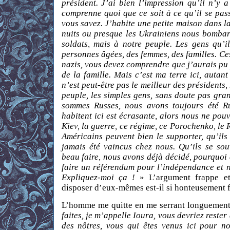
président. J’ai bien l’impression qu’il n’y
comprenne quoi que ce soit à ce qu’il se passe
vous savez. J’habite une petite maison dans la
nuits ou presque les Ukrainiens nous bombard
soldats, mais à notre peuple. Les gens qu’il
personnes âgées, des femmes, des familles. Ce
nazis, vous devez comprendre que j’aurais pu 
de la famille. Mais c’est ma terre ici, autan
n’est peut-être pas le meilleur des présidents
peuple, les simples gens, sans doute pas gra
sommes Russes, nous avons toujours été Ru
habitent ici est écrasante, alors nous ne pouv
Kiev, la guerre, ce régime, ce Porochenko, le 
Américains peuvent bien le supporter, qu’il
jamais été vaincus chez nous. Qu’ils se sou
beau faire, nous avons déjà décidé, pourquoi 
faire un référendum pour l’indépendance et n
Expliquez-moi ça !
» L’argument frappe et
disposer d’eux-mêmes est-il si honteusement f
L’homme me quitte en me serrant longuement
faites, je m’appelle Ioura, vous devriez rester
des nôtres, vous qui êtes venus ici pour n