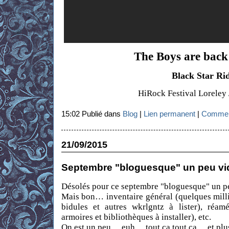
The Boys are back
Black Star Ri
HiRock Festival Loreley 
15:02 Publié dans
Blog
|
Lien permanent
|
Comment
21/09/2015
Septembre "bloguesque" un peu v
Désolés pour ce septembre "bloguesque" un 
Mais bon… inventaire général (quelques milli
bidules et autres wkrlgntz à lister), réam
armoires et bibliothèques à installer), etc.
On est un peu… euh… tout ça tout ça… et pl