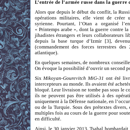
L’entrée de l’armée russe dans la guerre c
Alors que depuis le début du conflit, la Russi
opérations militaires, elle vient de créer
syrienne. Pourtant, l’Otan a organisé l’
« Printemps arabe », dont la guerre contre la
jihadistes étrangers et leurs collaborateurs li
depuis la base turque d’Izmir [3], deve
(commandement des forces terrestres des 
atlantique).
En quelques semaines, de nombreux conseiller
On évoque la possibilité d’ouvrir un second por
Six
Mikoyan-Gourevitch MiG-31
ont été liv
intercepteurs au monde. Ils avaient été achetés
bloqué. Leur livraison ne tombe pas sous le c
ils ne peuvent pas être utilisés à des opéra
uniquement à la Défense nationale, en l’occur
ou de la Turquie. Sous des prétextes divers,
multiples fois au cours de la guerre pour souten
en difficulté.
Ainsi, le 30 janvier 2013, Tsahal bombardait 