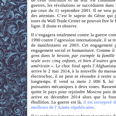
de cette rencontre et de leur vie commune.
guerres, les révolutions se succédaient dans
par ceux du 11 septembre 2001. Il ne sera p
des attentats. C’est le sapeur du Génie qui 
tours du Wall Trade Center ne pouvait être le 
ligne. Il doute et observe.
Il s’engagera totalement contre la guerre cont
1990 contre l’agression internationale, il se t
de manifestants en 2003. Cet engagement p
engagement social et humanitaire. Comme il
gens dans le besoin, par exemple la famille
seule avec cinq enfants, et bien d’autres ge
américain
». Le choc final après l’Afghanistan
arrive le 2 mai 2014, à la nouvelle du mass
électrochoc, il ne peut se résoudre à rester sa
longtemps. Il vend sa moto 2 000 $, lui 
puissantes mécaniques à deux roues. Rassemb
quitte le pays pour rejoindre Moscou puis de
arrive en décembre 2014 alors que la fou
ébullition. La guerre est là,
il est incorporé 
meilleurs de l’Armée républicaine
.