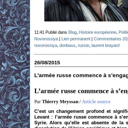
11:41 Publié dans
Blog
,
Histoire européenne
,
Polit
Novorossiya
|
Lien permanent
|
Commentaires (0)
novorossiya
,
donbass
,
russie
,
laurent brayard
26/08/2015
L’armée russe commence à s’engage
L’armée russe commence à s’eng
Par
Thierry Meyssan
/
Article source
C’est un changement profond et signific
Levant : l’armée russe commence à s’en
Syrie. Alors qu’elle est absente de la 