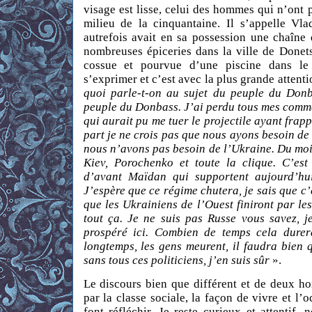
visage est lisse, celui des hommes qui n’ont pa
milieu de la cinquantaine. Il s’appelle Vla
autrefois avait en sa possession une chaîne
nombreuses épiceries dans la ville de Donets
cossue et pourvue d’une piscine dans le
s’exprimer et c’est avec la plus grande attent
quoi parle-t-on au sujet du peuple du Donb
peuple du Donbass. J’ai perdu tous mes comm
qui aurait pu me tuer le projectile ayant fr
part je ne crois pas que nous ayons besoin de 
nous n’avons pas besoin de l’Ukraine. Du moi
Kiev, Porochenko et toute la clique. C’est
d’avant Maïdan qui supportent aujourd’hui 
J’espère que ce régime chutera, je sais que c’e
que les Ukrainiens de l’Ouest finiront par les
tout ça. Je ne suis pas Russe vous savez, je 
prospéré ici. Combien de temps cela durera
longtemps, les gens meurent, il faudra bien 
sans tous ces politiciens, j’en suis sûr
».
Le discours bien que différent et de deux 
par la classe sociale, la façon de vivre et l’
font réfléchir. Je reste curieux et attentif