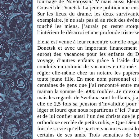
tournage de Novorossia.TV mais aussi Elena
Conseil de Donetsk. La jeune politicienne ense
Sur les lieux du drame, les deux survivante
exemplaire, je ne sais pas si au récit des événe
touché les miens, j’aurais pu rester stoïqu
l’intérieur le désarroi et une profonde tristess
Elena est venue à leur rencontre car elle orga
Donetsk et avec un important financement
euros) des vacances pour les enfants du D
voyage, d’autres enfants grâce à l’aide d’a
conduits en colonie de vacances en Crimée. 
régler elle-même chez un notaire les papiers
toute jeune fille. En mon nom personnel et 
centaines de gens que j’ai rencontré entre mai
maman la somme de 5000 roubles. Je m’excu
mais les regards de Svetlana sont brillants, j’
elle de 2,5 fois sa pension d’invalidité pou
léger et lourd que nous repartirons d’ici. J’au
et de lui confier aussi l’un des christs que je
orthodoxe cerclée de petits rubis, « Que Dieu 
fois de sa vie qu’elle part en vacances aussi lo
certains de ses amis. Trois semaines de bo