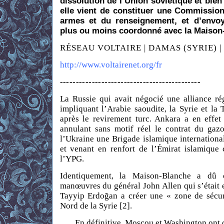
dissolution de l’Union soviétique et bie
elle vient de constituer une Commission
armes et du renseignement, et d’envoye
plus ou moins coordonné avec la Maison
RÉSEAU VOLTAIRE
| DAMAS (SYRIE)
|
http://www.voltairenet.org/fr
--------------------------------------------
La Russie qui avait négocié une alliance ré
impliquant l’Arabie saoudite, la Syrie et la
après le revirement turc. Ankara a en effe
annulant sans motif réel le contrat du gaz
l’Ukraine une Brigade islamique international
et venant en renfort de l’Émirat islamique
l’YPG.
Identiquement, la Maison-Blanche a dû c
manœuvres du général John Allen qui s’était
Tayyip Erdoğan a créer une « zone de sécur
Nord de la Syrie [2].
En définitive, Moscou et Washington ont