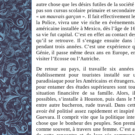
autre chose que les désirs futiles de la sociét
pas son cursus scolaire primaire et secondaire,
«
un mauvais garçon
». Il fait effectivement 
la Police, vivra une vie riche en événement
américaine installée à Mexico, dès l’âge de 1
sa vie fut capital. C’est en effet au contact d
qu’il se retrouve. Il s’engage ensuite dans
pendant trois années. C’est une expérience q
Génie, il passe même deux ans en Europe, en
visiter l’Ecosse ou l’Autriche.
De retour au pays, il travaille six années
établissement pour touristes installé su
paradisiaque pour les Américains et étrangers.
pour entamer des études supérieures sont tou
situation financière de sa famille. Alors, i
possibles, s’installe à Houston, puis dans le 
entre autre bucheron, rude travail. Dans cet
avoir été politisé assez rapidement et insp
Guevara. Il comprit vite que la politique inte
chose que le bonheur des peuples. Son premie
comme souvent, à travers une femme. C’est a