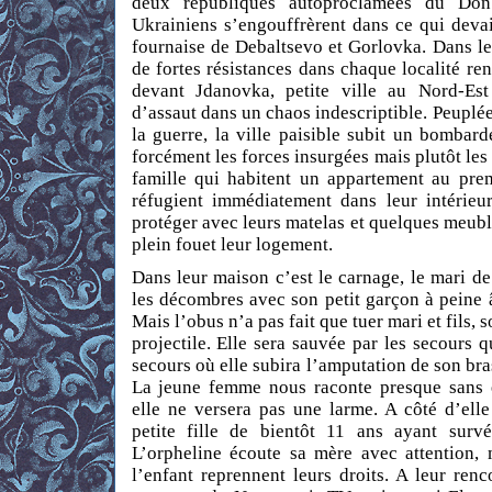
deux républiques autoproclamées du Don
Ukrainiens s’engouffrèrent dans ce qui devai
fournaise de Debaltsevo et Gorlovka. Dans le
de fortes résistances dans chaque localité ren
devant Jdanovka, petite ville au Nord-Es
d’assaut dans un chaos indescriptible. Peuplé
la guerre, la ville paisible subit un bombar
forcément les forces insurgées mais plutôt les 
famille qui habitent un appartement au prem
réfugient immédiatement dans leur intérieur
protéger avec leurs matelas et quelques meuble
plein fouet leur logement.
Dans leur maison c’est le carnage, le mari de
les décombres avec son petit garçon à peine â
Mais l’obus n’a pas fait que tuer mari et fils, 
projectile. Elle sera sauvée par les secours 
secours où elle subira l’amputation de son bras
La jeune femme nous raconte presque sans e
elle ne versera pas une larme. A côté d’ell
petite fille de bientôt 11 ans ayant survé
L’orpheline écoute sa mère avec attention, 
l’enfant reprennent leurs droits. A leur ren