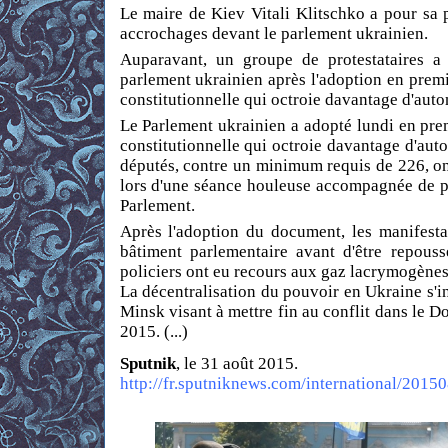
Le maire de Kiev Vitali Klitschko a pour sa 
accrochages devant le parlement ukrainien.
Auparavant, un groupe de protestataires a 
parlement ukrainien après l'adoption en premi
constitutionnelle qui octroie davantage d'auton
Le Parlement ukrainien a adopté lundi en pre
constitutionnelle qui octroie davantage d'auto
députés, contre un minimum requis de 226, on
lors d'une séance houleuse accompagnée de pr
Parlement.
Après l'adoption du document, les manifesta
bâtiment parlementaire avant d'être repouss
policiers ont eu recours aux gaz lacrymogènes
La décentralisation du pouvoir en Ukraine s'in
Minsk visant à mettre fin au conflit dans le D
2015. (...)
Sputnik
, le 31 août 2015.
http://fr.sputniknews.com/international/201