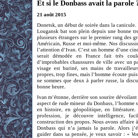
Et si le Donbass avait la parole 
21 août 2015
Donetsk, un début de soirée dans la canicule
Lougansk bat son plein depuis une bonne tr
plusieurs étrangers sur le premier rang des gr
Américain, Russe et moi-même. Nos discussio
l’attention d’Ivan. C’est un homme d’une cin
serait démodée en France fait très coul
d’improbables chaussures de ville avec un p
visage est buriné, ses mains de travailleur
propres, trop fines, mais l’homme écoute pu
ne sommes que deux à parler russe, la disc
bonne heure.
Ivan m’étonne, derrière son sourire dévoilant 
aspect de rude mineur du Donbass, l’homme se
en histoire, en géopolitique, en littérature
profession, je découvre intelligence, faci
construction des propos. Nous avons affaire 
Donbass qui n’a jamais la parole. Alors j’é
guider dans sa pensée, je veux savoir : «
Vo