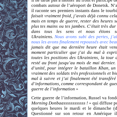
Il ne tarde pas à monter au front et participe d
combats autour de l’aéroport de Donetsk. N’a
il raconte ses premiers instants dans le tourb
faisait vraiment froid, j’avais déjà connu ce
mais en temps de guerre, rester des heures s
plus tes mains ou tes jambes. C’était très dur
dans tous les sens et nous étions s
Ukrainiens.
Nous avons subi des pertes, j’
nous les avons finalement repoussés avec bea
jamais dit que ma dernière heure était ven
moment particulier que j’ai du mal à expri
toutes les positions des Ukrainiens, la tour d
resté au front jusqu’au mois de mai dernier.
d’unité, pour intégrer le bataillon Khan, un
vraiment des soldats très professionnels et bi
mal à suivre et j’ai finalement été transfér
d’informations, comme correspondant de guerr
guerre de l’information
»
Cette guerre de l’information, Russel va fon
Morning Donbaassssssssssss !
» qui diffuse p
quelques heures le mardi et le dimanche (d
Questionné sur son retour en Amérique 