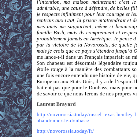
l’intention, ma maison maintenant c’est l
admirable, une cause à défendre, de belles fi
je respecte infiniment pour leur courage et le
rentrais aux USA, la prison m’attendrait et d
mes amis me supportent, même si beaucoup
famille Bush, mais ils comprennent et respec
probablement jamais en Amérique. Je pense d’a
par la victoire de la Novorossia, de quelle f
mais je crois que ce pays s’étendra jusqu’à 
me lance-t-il dans un Français imparfait au mi
Son chapeau est désormais légendaire toujour
étoile rouge à la manière des combattants sov
une fois encore entendu une histoire de vie, qu
Europe ou aux Etats-Unis, il y a de l’espoir. 
battent pas que pour le Donbass, mais pour not
de savoir ce que nous ferons de nos propres vie
Laurent Brayard
http://novorossia.today/russel-texas-bentley-
abandonner-le-donbass/
http://novorossia.today/fr/