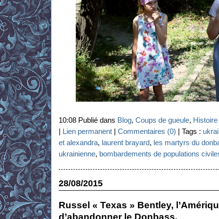
10:08 Publié dans
Blog
,
Coups de gueule
,
Histoir
|
Lien permanent
|
Commentaires (0)
| Tags :
ukra
et alexandra
,
laurent brayard
,
les martyrs du donb
ukrainienne
,
bombardements de populations civile
28/08/2015
Russel « Texas » Bentley, l’Amériqu
d’abandonner le Donbass.